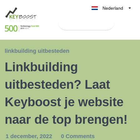
Nederland
Belgique
Test Keyboost gratis
België
France
Deutschland
linkbuilding uitbesteden
UK
Linkbuilding
España
Italia
uitbesteden? Laat
Keyboost je website
naar de top brengen!
1 december, 2022
0 Comments