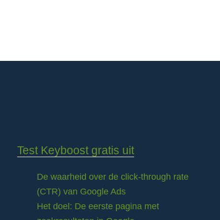
Test Keyboost gratis uit
De waarheid over de click-through rate
(CTR) van Google Ads
Het doel: De eerste pagina met