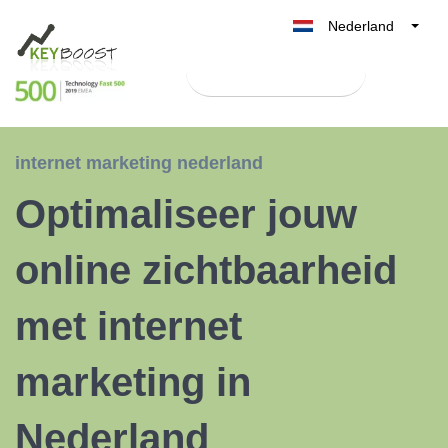
Nederland
Belgique
Test Keyboost gratis
België
France
Deutschland
internet marketing nederland
UK
Optimaliseer jouw
España
Italia
online zichtbaarheid
met internet
marketing in
Nederland