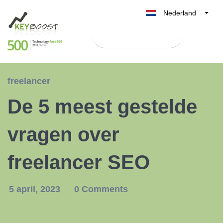
Nederland
Belgique
Test Keyboost gratis
België
France
Deutschland
freelancer
UK
De 5 meest gestelde
España
Italia
vragen over
freelancer SEO
5 april, 2023
0 Comments