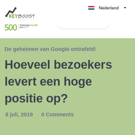
Nederland
Belgique
Test Keyboost gratis
België
France
Deutschland
De geheimen van Google ontrafeld!
UK
Hoeveel bezoekers
España
Italia
levert een hoge
positie op?
8 juli, 2019
0 Comments