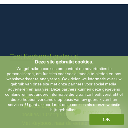
Test Keyboost gratis uit
Deze site gebruikt cookies.
We gebruiken cookies om content en advertenties te
De waarheid over de click-through rate
personaliseren, om functies voor social media te bieden en ons
websiteverkeer te analyseren. Ook delen we informatie over uw
(CTR) van Google Ads
gebruik van onze site met onze partners voor social media,
Het doel: De eerste pagina met
adverteren en analyse. Deze partners kunnen deze gegevens
combineren met andere informatie die u aan ze heeft verstrekt of
zoekresultaten in Google
die ze hebben verzameld op basis van uw gebruik van hun
services. U gaat akkoord met onze cookies als u onze website
Hoeveel bezoekers leveren de 10 eerste
blijft gebruiken.
Chat met ons
posities in Google op?
OK
Met Keyboost naar de eerste plaats in