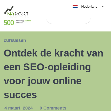
Nederland
Belgique
Test Keyboost gratis
België
France
Deutschland
cursussen
UK
Ontdek de kracht van
España
Italia
een SEO-opleiding
voor jouw online
succes
4 maart, 2024
0 Comments