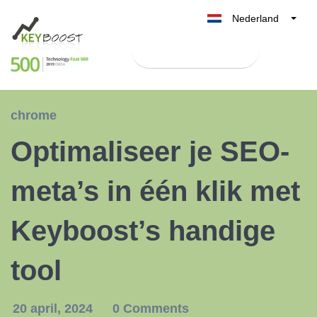
Nederland
Belgique
Test Keyboost gratis
België
France
Deutschland
chrome
UK
Optimaliseer je SEO-
España
Italia
meta’s in één klik met
Keyboost’s handige
tool
20 april, 2024
0 Comments