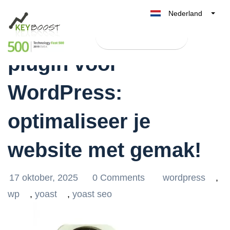
Nederland
Ontdek de beste SEO-
Belgique
Test Keyboost gratis
België
plugin voor
France
Deutschland
WordPress:
UK
España
optimaliseer je
Italia
website met gemak!
17 oktober, 2025
0 Comments
wordpress
,
wp
,
yoast
,
yoast seo