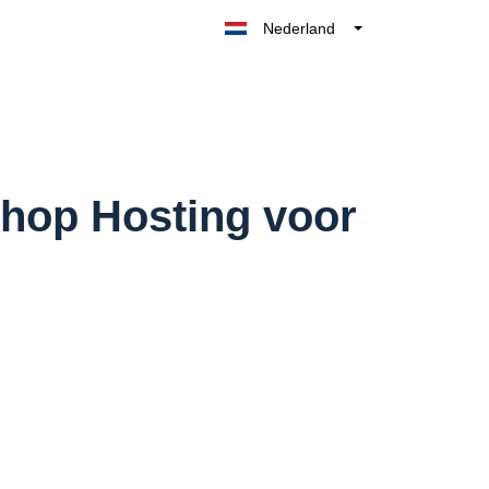
Nederland
Belgique
België
France
Deutschland
UK
hop Hosting voor
España
Italia