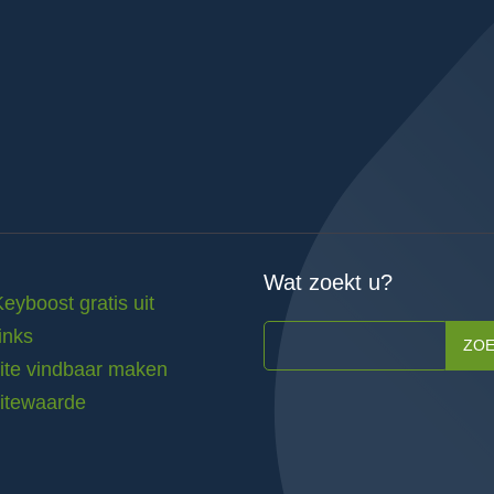
Wat zoekt u?
Keyboost gratis uit
inks
ZO
te vindbaar maken
itewaarde