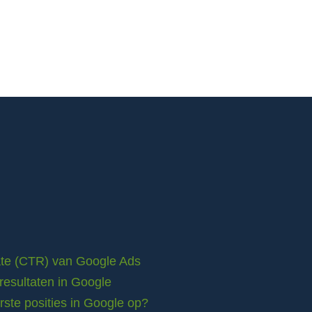
rate (CTR) van Google Ads
resultaten in Google
ste posities in Google op?