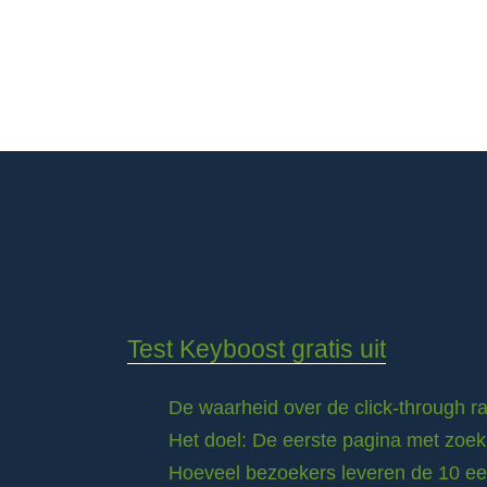
Test Keyboost gratis uit
De waarheid over de click-through 
Het doel: De eerste pagina met zoek
Hoeveel bezoekers leveren de 10 eer