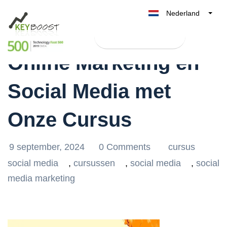
Nederland
Ontdek de Kracht van
Belgique
Test Keyboost gratis
België
Online Marketing en
France
Deutschland
Social Media met
UK
España
Onze Cursus
Italia
9 september, 2024
0 Comments
cursus
social media
,
cursussen
,
social media
,
social
media marketing