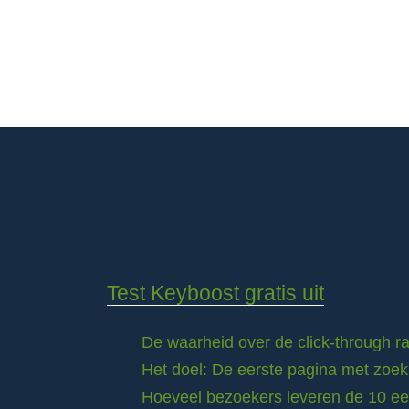
Test Keyboost gratis uit
De waarheid over de click-through 
Het doel: De eerste pagina met zoek
Hoeveel bezoekers leveren de 10 eer