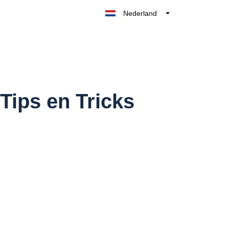
Nederland
Belgique
België
France
Deutschland
UK
ips en Tricks
España
Italia