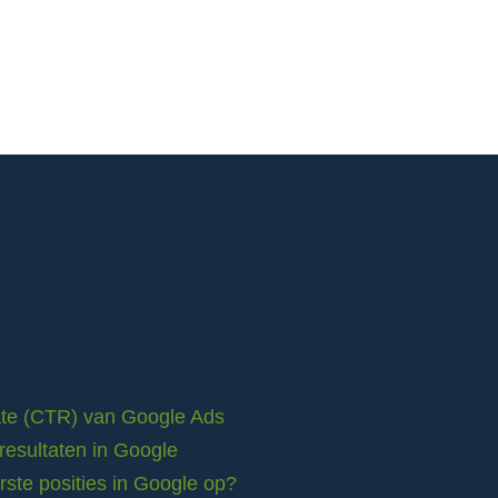
rate (CTR) van Google Ads
resultaten in Google
ste posities in Google op?