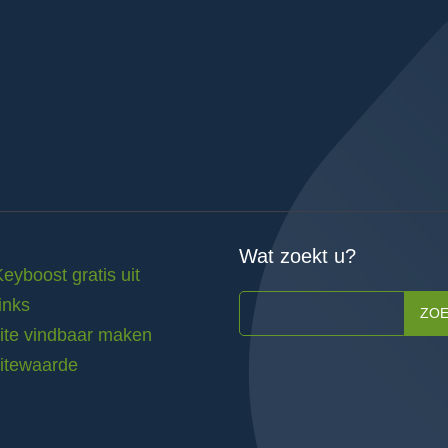
Wat zoekt u?
Keyboost gratis uit
inks
ZO
te vindbaar maken
itewaarde