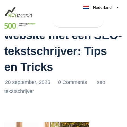
Nederland
Optimaliseer je
Belgique
Test Keyboost gratis
België
website met een SEO-
France
Deutschland
tekstschrijver: Tips
UK
España
en Tricks
Italia
20 september, 2025
0 Comments
seo
tekstschrijver