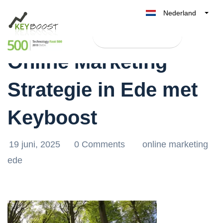
Nederland
Optimaliseer Jouw
Belgique
Test Keyboost gratis
België
Online Marketing
France
Deutschland
Strategie in Ede met
UK
España
Keyboost
Italia
19 juni, 2025
0 Comments
online marketing
ede