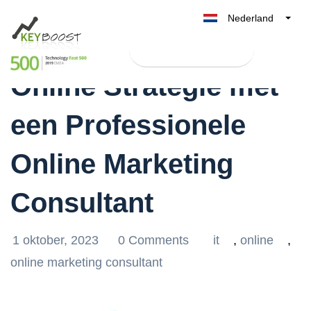
Nederland
Haal Meer Uit Jouw
Belgique
Test Keyboost gratis
België
Online Strategie met
France
Deutschland
een Professionele
UK
España
Online Marketing
Italia
Consultant
1 oktober, 2023
0 Comments
it
,
online
,
online marketing consultant