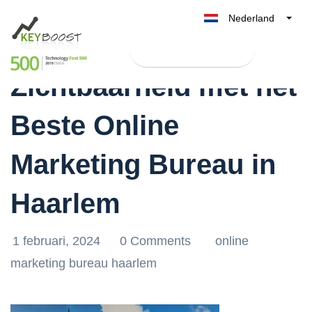
Nederland
Verhoog jouw Online
Belgique
Test Keyboost gratis
België
Zichtbaarheid met het
France
Deutschland
Beste Online
UK
España
Marketing Bureau in
Italia
Haarlem
1 februari, 2024
0 Comments
online
marketing bureau haarlem