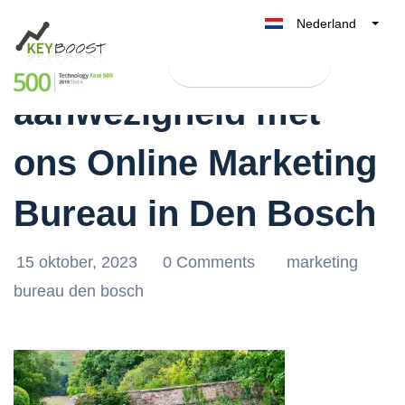
Nederland
Boost je online
Belgique
Test Keyboost gratis
België
aanwezigheid met
France
Deutschland
ons Online Marketing
UK
España
Bureau in Den Bosch
Italia
15 oktober, 2023
0 Comments
marketing
bureau den bosch