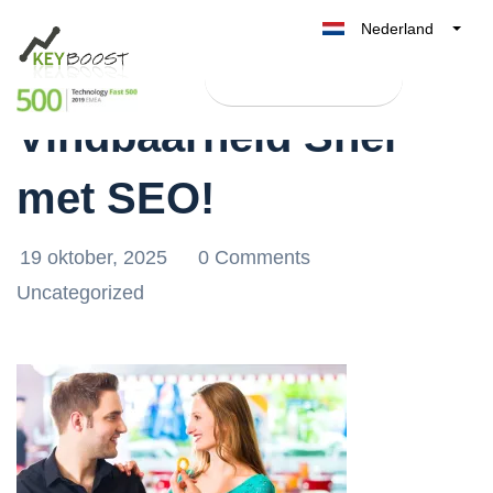
Nederland
Verbeter Je Online
Belgique
Test Keyboost gratis
België
Vindbaarheid Snel
France
Deutschland
met SEO!
UK
España
19 oktober, 2025
0 Comments
Italia
Uncategorized