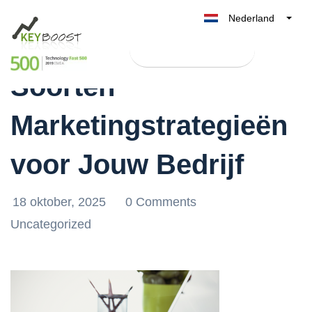
Nederland
Ontdek de Diverse
Belgique
Test Keyboost gratis
België
Soorten
France
Deutschland
Marketingstrategieën
UK
España
voor Jouw Bedrijf
Italia
18 oktober, 2025
0 Comments
Uncategorized