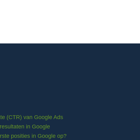
rate (CTR) van Google Ads
resultaten in Google
ste posities in Google op?