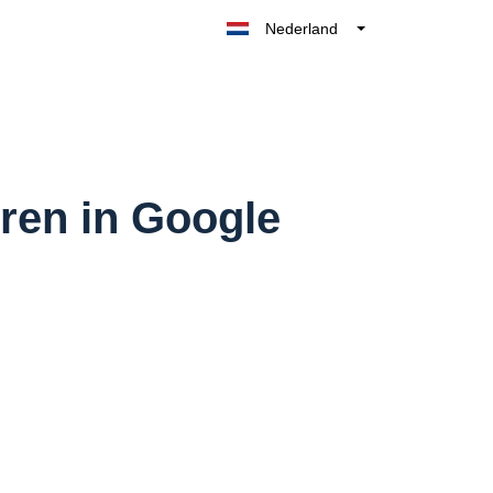
Nederland
Belgique
België
France
Deutschland
UK
eren in Google
España
Italia