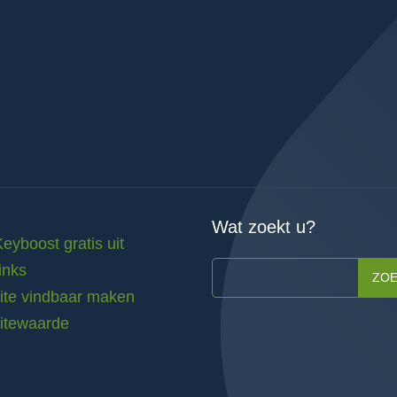
Wat zoekt u?
Keyboost gratis uit
inks
ZO
te vindbaar maken
itewaarde