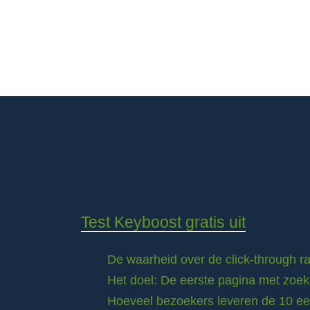
Test Keyboost gratis uit
De waarheid over de click-through 
Het doel: De eerste pagina met zoek
Hoeveel bezoekers leveren de 10 eer