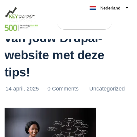
Nederland
Optimaliseer de SEO
Belgique
Test Keyboost gratis
België
van jouw Drupal-
France
Deutschland
website met deze
UK
España
tips!
Italia
14 april, 2025
0 Comments
Uncategorized