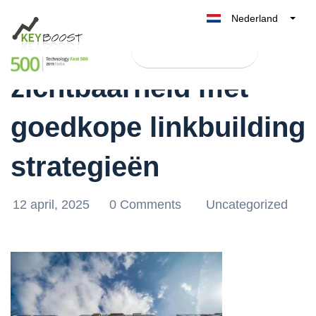
Nederland
Verbeter jouw online
Belgique
Test Keyboost gratis
België
zichtbaarheid met
France
Deutschland
goedkope linkbuilding
UK
España
strategieën
Italia
12 april, 2025
0 Comments
Uncategorized