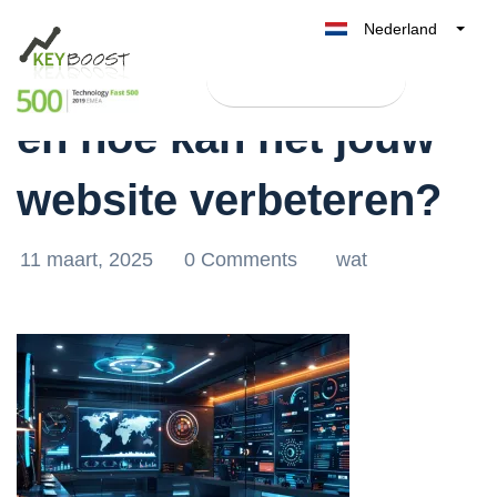
Nederland
Wat is optimaliseren
Belgique
Test Keyboost gratis
België
en hoe kan het jouw
France
Deutschland
website verbeteren?
UK
España
11 maart, 2025
0 Comments
wat
Italia