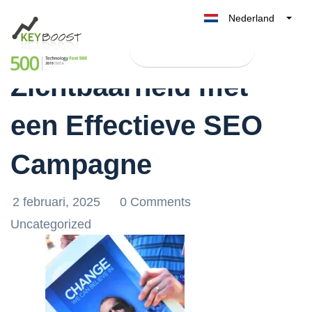
Nederland
Boost jouw Online
Belgique
Test Keyboost gratis
België
Zichtbaarheid met
France
Deutschland
een Effectieve SEO
UK
España
Campagne
Italia
2 februari, 2025
0 Comments
Uncategorized