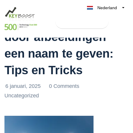
Nederland
Optimaliseer je SEO
Belgique
Test Keyboost gratis
België
door afbeeldingen
France
Deutschland
een naam te geven:
UK
España
Tips en Tricks
Italia
6 januari, 2025
0 Comments
Uncategorized