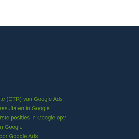
rate (CTR) van Google Ads
resultaten in Google
ste posities in Google op?
in Google
voor Google Ads