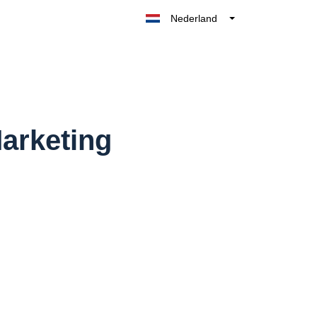
Nederland
Belgique
België
France
Deutschland
UK
arketing
España
Italia