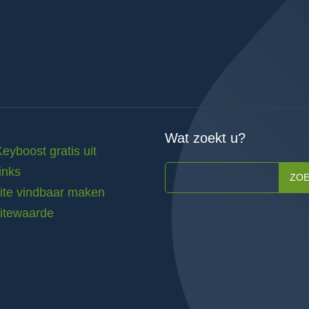
Wat zoekt u?
Keyboost gratis uit
inks
ZO
te vindbaar maken
itewaarde