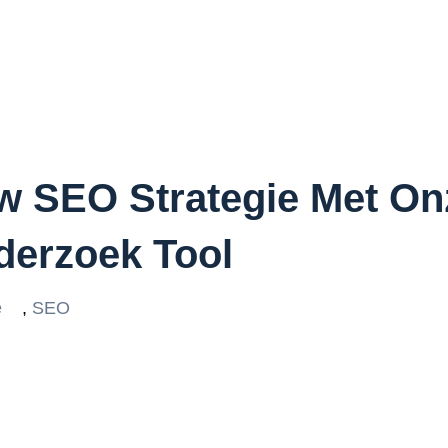
w SEO Strategie Met On
erzoek Tool
e
,
SEO