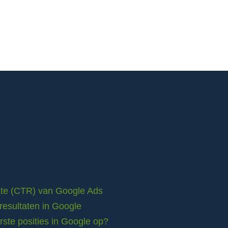
rate (CTR) van Google Ads
resultaten in Google
ste posities in Google op?