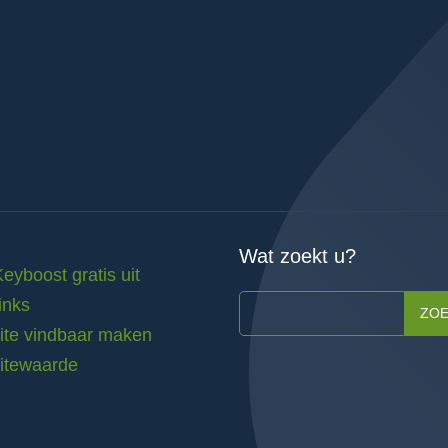
Wat zoekt u?
Keyboost gratis uit
inks
ZO
te vindbaar maken
itewaarde