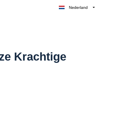
Nederland
Belgique
België
France
Deutschland
UK
ze Krachtige
España
Italia