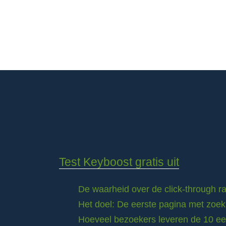
Test Keyboost gratis uit
De waarheid over de click-through 
Het doel: De eerste pagina met zoek
Hoeveel bezoekers leveren de 10 eer