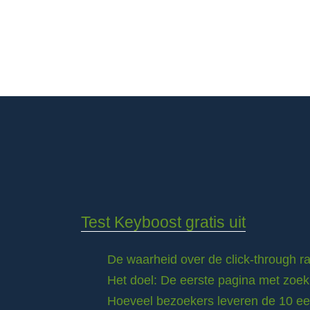
Test Keyboost gratis uit
De waarheid over de click-through 
Het doel: De eerste pagina met zoek
Hoeveel bezoekers leveren de 10 eer