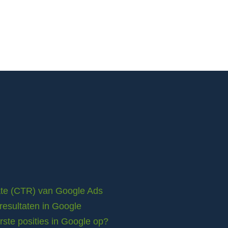
rate (CTR) van Google Ads
resultaten in Google
ste posities in Google op?