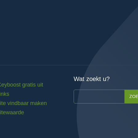
Wat zoekt u?
Keyboost gratis uit
inks
ZO
te vindbaar maken
itewaarde