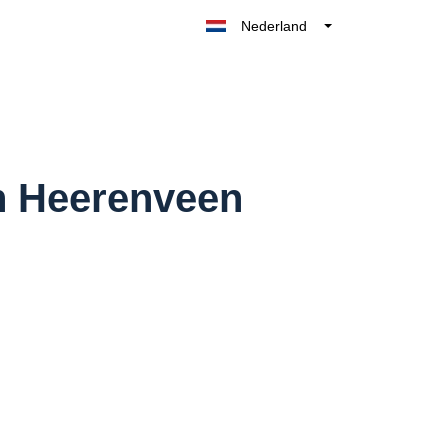
Nederland
Belgique
België
France
Deutschland
UK
in Heerenveen
España
Italia