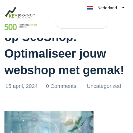
Nederland
Eenvoudig inloggen
Belgique
Test Keyboost gratis
België
op SeoShop:
France
Deutschland
Optimaliseer jouw
UK
España
webshop met gemak!
Italia
15 april, 2024
0 Comments
Uncategorized