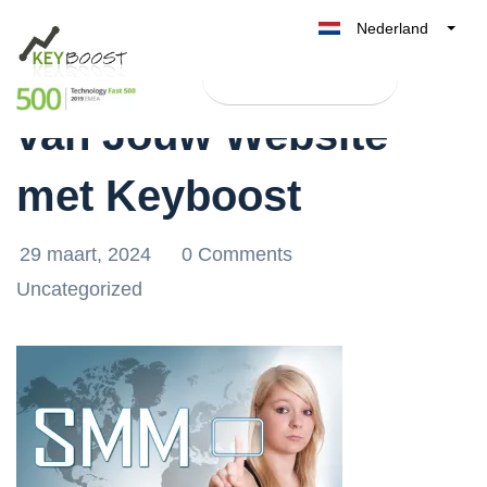
Nederland
Verhoog de Ranking
Belgique
Test Keyboost gratis
België
van Jouw Website
France
Deutschland
met Keyboost
UK
España
29 maart, 2024
0 Comments
Italia
Uncategorized