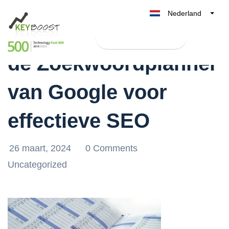
Nederland
Ontdek de kracht van
Belgique
Test Keyboost gratis
België
de Zoekwoordplanner
France
Deutschland
van Google voor
UK
España
effectieve SEO
Italia
26 maart, 2024
0 Comments
Uncategorized