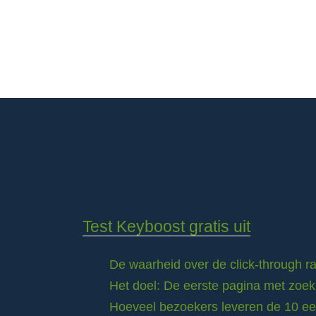
Test Keyboost gratis uit
De waarheid over de click-through 
Het doel: De eerste pagina met zoek
Hoeveel bezoekers leveren de 10 eer