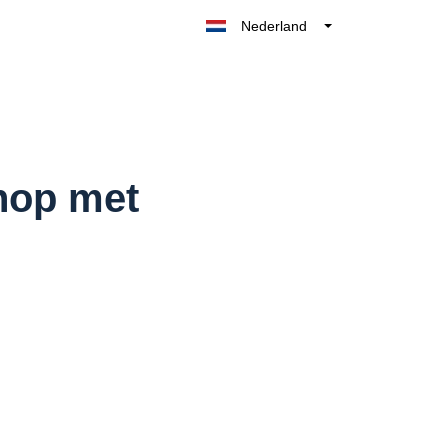
Nederland
Belgique
België
France
Deutschland
UK
hop met
España
Italia