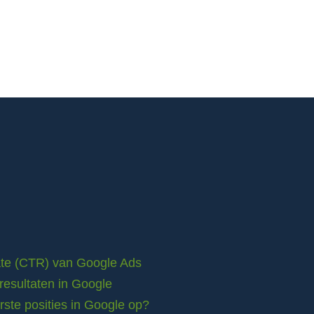
rate (CTR) van Google Ads
resultaten in Google
ste posities in Google op?