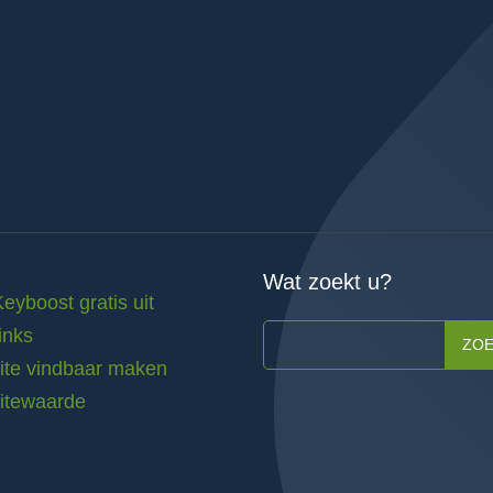
Wat zoekt u?
Keyboost gratis uit
inks
ZO
te vindbaar maken
itewaarde