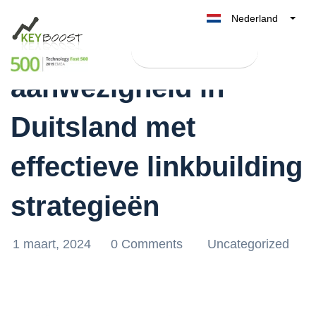
Nederland
Boost je online
Belgique
Test Keyboost gratis
België
aanwezigheid in
France
Deutschland
Duitsland met
UK
España
effectieve linkbuilding
Italia
strategieën
1 maart, 2024
0 Comments
Uncategorized