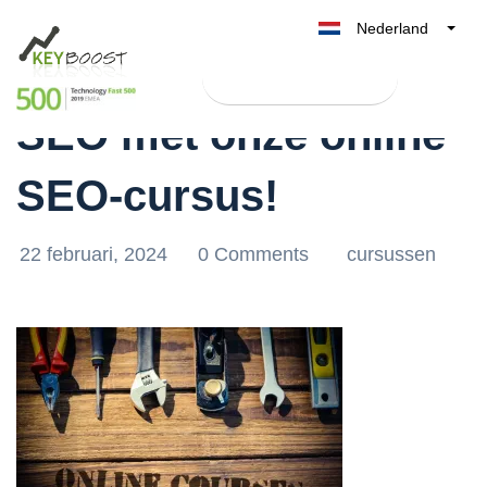
Nederland
Ontdek de kracht van
Belgique
Test Keyboost gratis
België
SEO met onze online
France
Deutschland
SEO-cursus!
UK
España
22 februari, 2024
0 Comments
cursussen
Italia