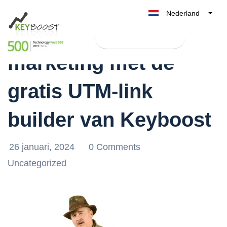
Nederland
Verbeter je online
Belgique
Test Keyboost gratis
België
marketing met de
France
Deutschland
gratis UTM-link
UK
España
builder van Keyboost
Italia
26 januari, 2024
0 Comments
Uncategorized