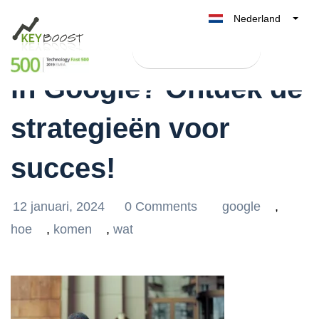
Nederland
Hoe kom ik bovenaan
Belgique
Test Keyboost gratis
België
in Google? Ontdek de
France
Deutschland
strategieën voor
UK
España
succes!
Italia
12 januari, 2024
0 Comments
google
,
hoe
,
komen
,
wat