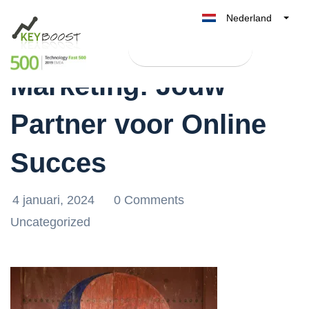
Nederland
Sam Online
Belgique
Test Keyboost gratis
België
Marketing: Jouw
France
Deutschland
Partner voor Online
UK
España
Succes
Italia
4 januari, 2024
0 Comments
Uncategorized