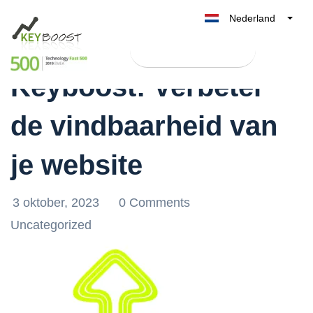
Nederland
Boost je rankings met
Belgique
Test Keyboost gratis
België
Keyboost: Verbeter
France
Deutschland
de vindbaarheid van
UK
España
je website
Italia
3 oktober, 2023
0 Comments
Uncategorized