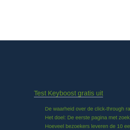
Test Keyboost gratis uit
De waarheid over de click-through 
Het doel: De eerste pagina met zoek
Hoeveel bezoekers leveren de 10 eer