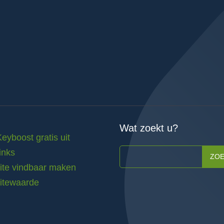
Wat zoekt u?
Keyboost gratis uit
inks
ZO
te vindbaar maken
itewaarde