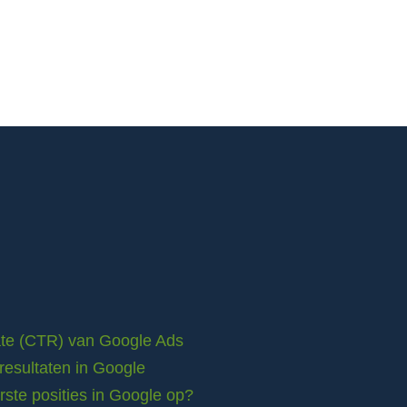
rate (CTR) van Google Ads
resultaten in Google
ste posities in Google op?