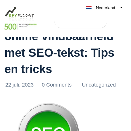
Nederland
Optimaliseer jouw
Belgique
Test Keyboost gratis
België
online vindbaarheid
France
Deutschland
met SEO-tekst: Tips
UK
España
en tricks
Italia
22 juli, 2023
0 Comments
Uncategorized