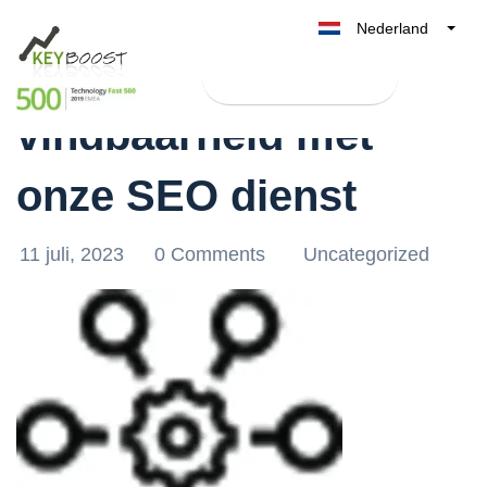
Nederland
Verbeter jouw online
Belgique
Test Keyboost gratis
België
vindbaarheid met
France
Deutschland
onze SEO dienst
UK
España
11 juli, 2023
0 Comments
Uncategorized
Italia