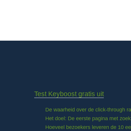
Test Keyboost gratis uit
De waarheid over de click-through 
Het doel: De eerste pagina met zoek
Hoeveel bezoekers leveren de 10 eer