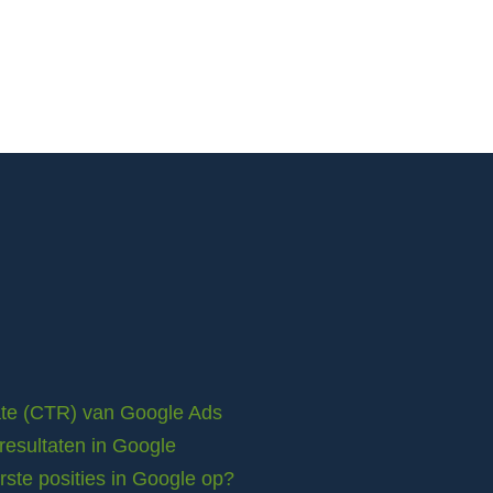
rate (CTR) van Google Ads
resultaten in Google
ste posities in Google op?