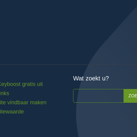
Wat zoekt u?
Keyboost gratis uit
inks
ZO
te vindbaar maken
itewaarde