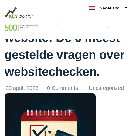
Nederland
Hoe controleer je je
Belgique
Test Keyboost gratis
België
website: De 6 meest
France
Deutschland
gestelde vragen over
UK
España
websitechecken.
Italia
20 april, 2023
0 Comments
Uncategorized