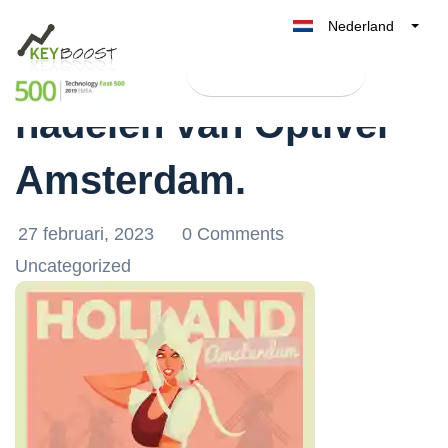
Nederland
11 voordelen en
Belgique
Test Keyboost gratis
België
nadelen van Optiver
France
Deutschland
Amsterdam.
UK
España
27 februari, 2023
0 Comments
Italia
Uncategorized