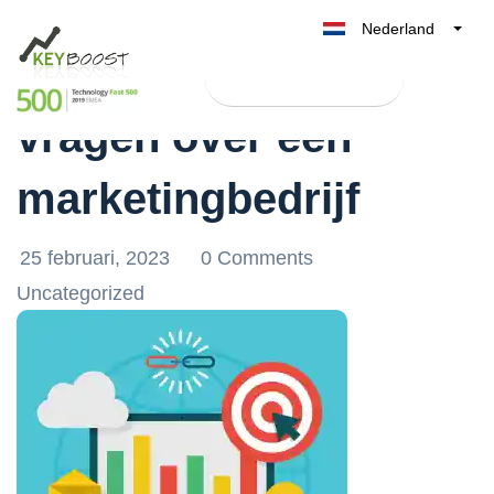
Nederland
De 10 meest gestelde
Belgique
Test Keyboost gratis
België
vragen over een
France
Deutschland
marketingbedrijf
UK
España
25 februari, 2023
0 Comments
Italia
Uncategorized