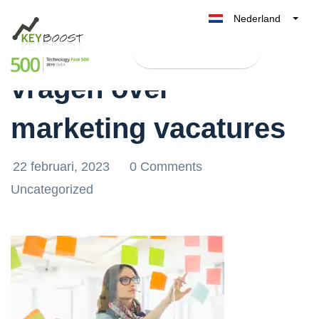
Nederland
De 7 meest gestelde
Belgique
Test Keyboost gratis
België
vragen over
France
Deutschland
marketing vacatures
UK
España
22 februari, 2023
0 Comments
Italia
Uncategorized