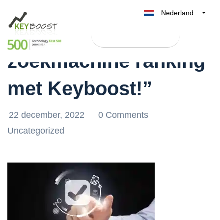
Nederland
“Verhoog uw
Belgique
Test Keyboost gratis
België
zoekmachine ranking
France
Deutschland
met Keyboost!”
UK
España
22 december, 2022
0 Comments
Italia
Uncategorized