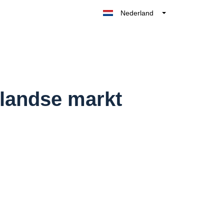
Nederland
Belgique
België
France
Deutschland
UK
landse markt
España
Italia