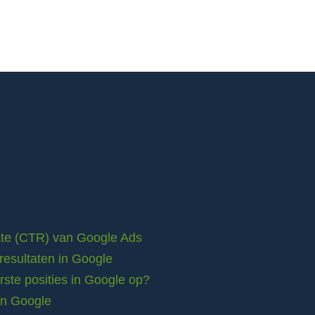
rate (CTR) van Google Ads
resultaten in Google
ste posities in Google op?
in Google