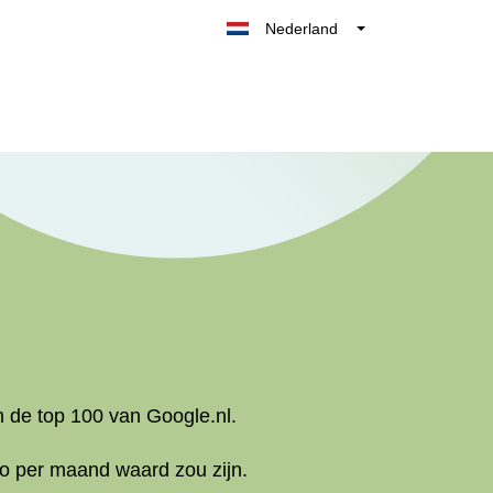
Nederland
Belgique
België
France
Deutschland
UK
España
Italia
 de top 100 van Google.nl.
o per maand waard zou zijn.