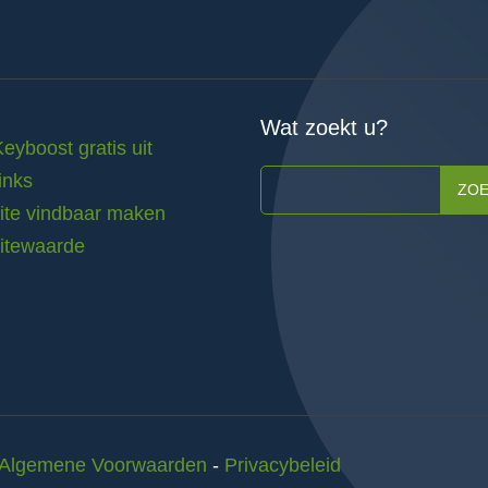
Wat zoekt u?
Keyboost gratis uit
inks
ZO
te vindbaar maken
itewaarde
Algemene Voorwaarden
-
Privacybeleid