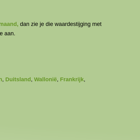
 maand,
dan zie je die waardestijging met
te aan
.
n
,
Duitsland
,
Wallonië
,
Frankrijk
,